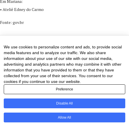
Em Mariana:
• Ateliê Edney do Carmo
Fonte: gov.br
21 de May de 2024
0 comments
We use cookies to personalize content and ads, to provide social
media features and to analyze our traffic. We also share
information about your use of our site with our social media,
advertising and analytics partners who may combine it with other
information that you have provided to them or that they have
collected from your use of their services. You consent to our
cookies if you continue to use our website.
Preference
Disable All
PT
Allow All
@2020 - All Right Reserved. Designed and Developed by
Uios