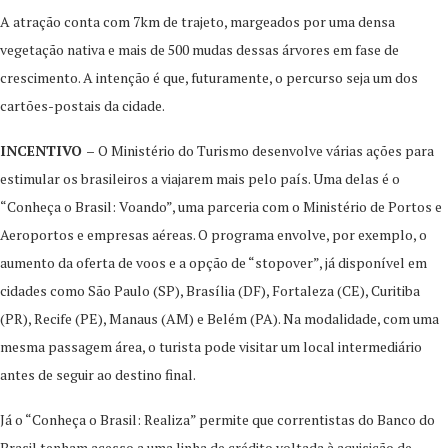
A atração conta com 7km de trajeto, margeados por uma densa
vegetação nativa e mais de 500 mudas dessas árvores em fase de
crescimento. A intenção é que, futuramente, o percurso seja um dos
cartões-postais da cidade.
INCENTIVO –
O Ministério do Turismo desenvolve várias ações para
estimular os brasileiros a viajarem mais pelo país. Uma delas é o
“Conheça o Brasil: Voando”, uma parceria com o Ministério de Portos e
Aeroportos e empresas aéreas. O programa envolve, por exemplo, o
aumento da oferta de voos e a opção de “stopover”, já disponível em
cidades como São Paulo (SP), Brasília (DF), Fortaleza (CE), Curitiba
(PR), Recife (PE), Manaus (AM) e Belém (PA). Na modalidade, com uma
mesma passagem área, o turista pode visitar um local intermediário
antes de seguir ao destino final.
Já o “Conheça o Brasil: Realiza” permite que correntistas do Banco do
Brasil tenham acesso a uma linha de crédito voltada à aquisição de