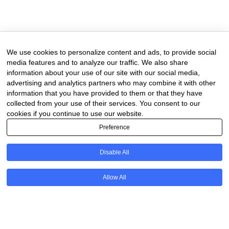
11 de February de 2025
0 comments
We use cookies to personalize content and ads, to provide social
media features and to analyze our traffic. We also share
information about your use of our site with our social media,
advertising and analytics partners who may combine it with other
information that you have provided to them or that they have
collected from your use of their services. You consent to our
cookies if you continue to use our website.
Preference
Disable All
PT
Allow All
@2020 - All Right Reserved. Designed and Developed by
Uios
BACK TO TOP