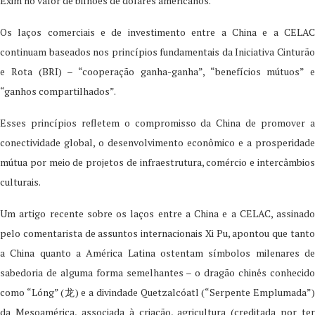
Exim no valor de bilhões de dólares americanos.
Os laços comerciais e de investimento entre a China e a CELAC
continuam baseados nos princípios fundamentais da Iniciativa Cinturão
e Rota (BRI) – “cooperação ganha-ganha”, “benefícios mútuos” e
“ganhos compartilhados”.
Esses princípios refletem o compromisso da China de promover a
conectividade global, o desenvolvimento econômico e a prosperidade
mútua por meio de projetos de infraestrutura, comércio e intercâmbios
culturais.
Um artigo recente sobre os laços entre a China e a CELAC, assinado
pelo comentarista de assuntos internacionais Xi Pu, apontou que tanto
a China quanto a América Latina ostentam símbolos milenares de
sabedoria de alguma forma semelhantes – o dragão chinês conhecido
como “Lóng” (龙) e a divindade Quetzalcóatl (“Serpente Emplumada”)
da Mesoamérica, associada à criação, agricultura (creditada por ter