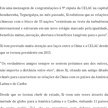
Em uma mensagem de congratulações à 9ª cúpula da CELAC na capital
hondurenha, Tegucigalpa, no mês passado, Xi enfatizou que as relações
chinesas com o bloco de 33 nações “resistiram ao teste da turbulência
internacional e entraram em um novo estágio marcado pela igualdade,
benefício mútuo, inovação, abertura e benefícios tangíveis para o povo”.
Xi tem prestado muita atenção aos laços entre a China e a CELAC desde
que se tornou presidente em 2013.
“Os verdadeiros amigos sempre se sentem próximos uns dos outros,
não importa a distância entre eles”, disse Xi, citando um antigo ditado
chinês para caracterizar as relações da China com os países da América
Latina e do Caribe.
Desde que se tornou chefe de estado, Xi voou seis vezes através da
metade do globo para a América Latina e o Caribe, visitando 11 países
da vasta região. “Lá, ele se encontrou com líderes nacionais,