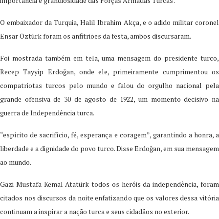
importância e grandiosidade das Forças Armadas Turcas .
O embaixador da Turquia, Halil Ibrahim Akça, e o adido militar coronel
Ensar Öztürk foram os anfitriões da festa, ambos discursaram.
Foi mostrada também em tela, uma mensagem do presidente turco,
Recep Tayyip Erdoğan, onde ele, primeiramente cumprimentou os
compatriotas turcos pelo mundo e falou do orgulho nacional pela
grande ofensiva de 30 de agosto de 1922, um momento decisivo na
guerra de Independência turca.
“espírito de sacrifício, fé, esperança e coragem”, garantindo a honra, a
liberdade e a dignidade do povo turco. Disse Erdoğan, em sua mensagem
ao mundo.
Gazi Mustafa Kemal Atatürk todos os heróis da independência, foram
citados nos discursos da noite enfatizando que os valores dessa vitória
continuam a inspirar a nação turca e seus cidadãos no exterior.