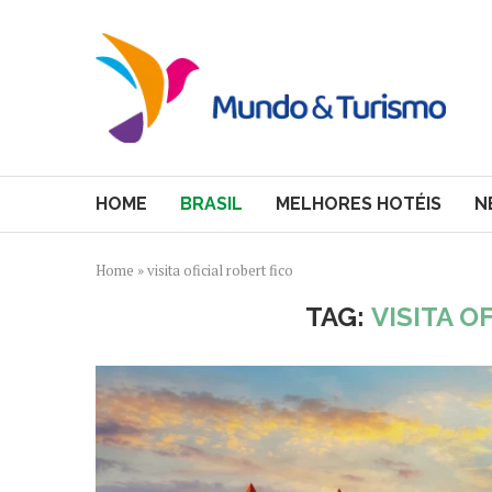
HOME
BRASIL
MELHORES HOTÉIS
N
Home
»
visita oficial robert fico
TAG:
VISITA O