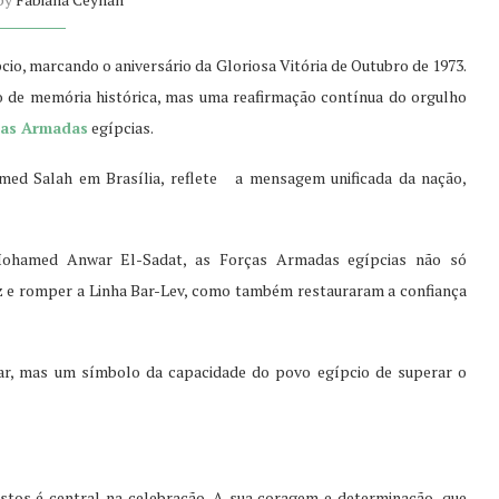
io, marcando o aniversário da Gloriosa Vitória de Outubro de 1973.
o de memória histórica, mas uma reafirmação contínua do orgulho
as Armadas
egípcias.
hmed Salah em Brasília, reflete a mensagem unificada da nação,
hamed Anwar El-Sadat, as Forças Armadas egípcias não só
ez e romper a Linha Bar-Lev, como também restauraram a confiança
tar, mas um símbolo da capacidade do povo egípcio de superar o
tos é central na celebração. A sua coragem e determinação, que