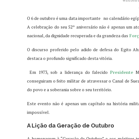
O 6 de outubro é uma data importante no calendário egípc
A celebração do seu 52º aniversário não é apenas um at
nacional, da dignidade recuperada e da grandeza das
Forç
O discurso proferido pelo adido de defesa do Egito A
destaca o profundo significado desta vitória.
Em 1973, sob a liderança do falecido
Presidente
Mo
conseguiram o feito militar de atravessar o Canal de Su
do povo e a soberania sobre o seu território.
Este evento não é apenas um capítulo na história mili
impossível.
A Lição da Geração de Outubro
A homenagem à “Geração de Outubro” e aos mártires jus