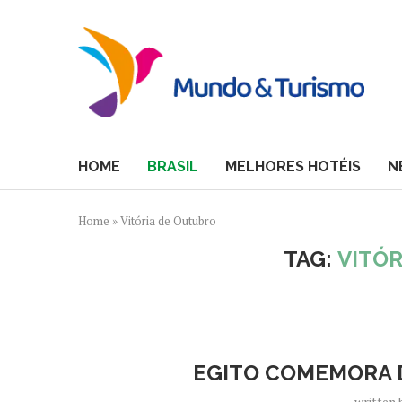
HOME
BRASIL
MELHORES HOTÉIS
N
Home
»
Vitória de Outubro
TAG:
VITÓ
EGITO COMEMORA D
written