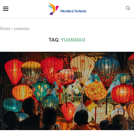
Home
»
yuanxiao
TAG:
YUANXIAO