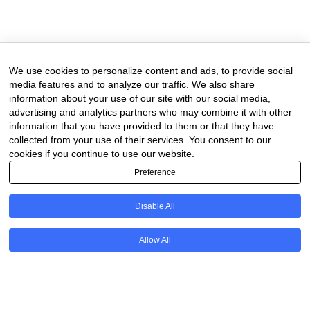
11 de February de 2025
0 comments
We use cookies to personalize content and ads, to provide social
media features and to analyze our traffic. We also share
information about your use of our site with our social media,
advertising and analytics partners who may combine it with other
information that you have provided to them or that they have
collected from your use of their services. You consent to our
cookies if you continue to use our website.
Preference
Disable All
PT
Allow All
@2020 - All Right Reserved. Designed and Developed by
Uios
BACK TO TOP