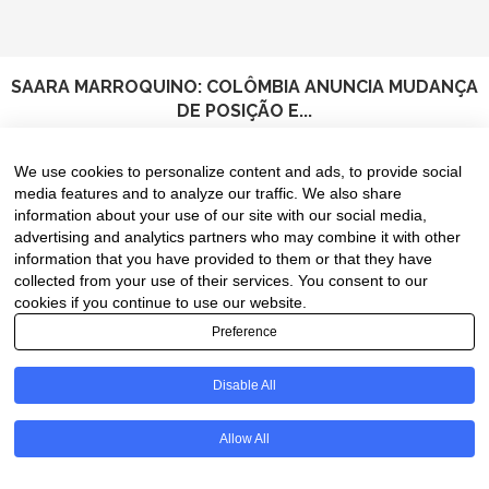
SAARA MARROQUINO: COLÔMBIA ANUNCIA MUDANÇA
DE POSIÇÃO E...
8 de August de 2026
We use cookies to personalize content and ads, to provide social
media features and to analyze our traffic. We also share
information about your use of our site with our social media,
advertising and analytics partners who may combine it with other
information that you have provided to them or that they have
collected from your use of their services. You consent to our
cookies if you continue to use our website.
Preference
Disable All
PT
Allow All
@2020 - All Right Reserved. Designed and Developed by
Uios