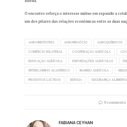
Rússia.
O encontro reforça o interesse mútuo em expandir a cola
um dos pilares das relações econômicas entre as duas na
AGROINDÚSTRIA
AGRONEGÓCIO
AGROQUÍMICOS
COMÉRCIO BILATERAL
COOPERAÇÃO AGRÍCOLA
COO
EDUCAÇÃO AGRÍCOLA
EXPORTAÇÕES AGRÍCOLAS
FE
INTERCÂMBIO ACADÊMICO
MANEJO AGRÍCOLA
MELH
PRODUTOS LÁCTEOS
RÚSSIA
SEGURANÇA ALIMENT
0 comments
FABIANA CEYHAN