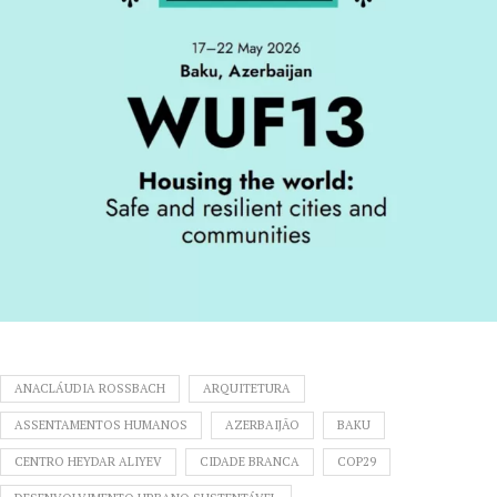
ANACLÁUDIA ROSSBACH
ARQUITETURA
ASSENTAMENTOS HUMANOS
AZERBAIJÃO
BAKU
CENTRO HEYDAR ALIYEV
CIDADE BRANCA
COP29