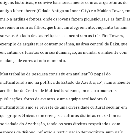
origens históricas, e convive harmonicamente com as arquiteturas do
antigo Icherisherer (Cidade Antiga ou Inner City) e o Maiden Tower, em
meio a jardins e fontes, onde os jovens fazem piqueniques, e as famílias
se reúnem com os filhos, que brincam alegremente, enquanto tomam
sorvete. Ao lado destas relíquias se encontram as três Fire Towers,
exemplo de arquitetura contemporânea, na área central de Baku, que
encantam os turistas com sua iluminação, ao inundar o ambiente com
mudança de cores a todo momento.
Meu trabalho de pesquisa consistiu em analisar “O papel do
multiculturalismo na política do Estado do Azerbaijão”, num ambiente
acolhedor do Centro de Multiculturalismo, em meio a inúmeras
publicações, fotos de eventos, e uma equipe acolhedora. O
multiculturalismo se reveste de uma diversidade cultural secular, em
que grupos étnicos com crenças e culturas distintas coexistem na
sociedade do Azerbaijão, tendo os seus direitos respeitados, com
espaços de diálogo, reflexão e participação democrática, num país