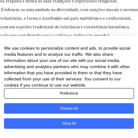
os respeita e honra as suas tradições e expressões religiosas.
Evidencia-se uma unidade na diversidade, com sanções morais e normas
voluntárias, e torna o Azerbaijão um país multiétnico e confessional,
com um espírito tradicional de tolerância e coexistência harmônica,
cada um contribuindo para a cultura e civilização mundial.
We use cookies to personalize content and ads, to provide social
Fui convidada a proferir conferência na Universidade Estatal do
media features and to analyze our traffic. We also share
Azerbaijão, conhecer seus docentes e discentes, e discorrer sobre o
information about your use of our site with our social media,
Brasil, um país multiétnico, ressaltando a pujança de seu histórico
advertising and analytics partners who may combine it with other
information that you have provided to them or that they have
relacionamento diplomático, e sobre as possibilidades de novas e
collected from your use of their services. You consent to our
promissoras parcerias acadêmicas, que se concretizaram com o meu
cookies if you continue to use our website.
retorno ao Brasil. Foram assinados dois Memorandos de Entendimento
Preference
Acadêmico, Científico e Cultural entre Baku Centro Internacional de
Disable All
Multiculturalismo, a Universidade de Línguas do Azerbaijão e a
Universidade de Brasília (UnB). Em seguida, com o apoio do Embaixador
PT
Allow All
Elkhan Polukhov, demos início à organização do Curso de Extensão em
Multiculturalismo e Inovação, no Centro de Desenvolvimento