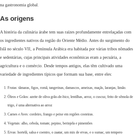
na gastronomia global.
As origens
A história da culinária árabe tem suas raízes profundamente entrelaçadas com
os ingredientes nativos da região do Oriente Médio. Antes do surgimento do
Islã no século VII, a Península Arábica era habitada por várias tribos nômades
e sedentárias, cujas principais atividades econômicas eram a pecuária, a
agricultura e o comércio. Desde tempos antigos, elas têm cultivado uma
variedade de ingredientes típicos que formam sua base, entre eles:
Frutas: tâmaras, figos, romã, tangerinas, damascos, ameixas, maçãs, laranjas, limão.
Óleos e Grãos: azeite de oliva grão-de-bico, lentilhas, arroz, o cuscuz, feito de sêmola de
trigo, é uma alternativa ao arroz
Carnes e Aves: cordeiro, frango e peixe em regiões costeiras.
Vegetais: alho, cebola, tomate, pepino, berinjela e pimentões
Ervas: hortelã, salsa e coentro, o zaatar, um mix de ervas, e o sumac, um tempero