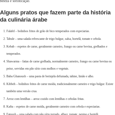
beleza e sofisticação.
Alguns pratos que fazem parte da história
da culinária árabe
Falafel – bolinhos fritos de grão de bico temperados com especiarias.
Tabule – uma salada refrescante de trigo bulgur, salsa, hortelã, tomate e cebola.
Kebab – espetos de carne, geralmente carneiro, frango ou carne bovina, grelhados e
temperados.
Shawarma – fatias de carne grelhada, normalmente carneiro, frango ou carne bovina ou
peixe, servidas em pão sírio com molhos e vegetais.
Baba Ghanoush – uma pasta de berinjela defumada, tahine, limão e alho.
Kibbeh – bolinhos feitos de carne moída, tradicionalmente carneiro e trigo bulgur. Existe
também uma versão crua.
Arroz com lentilhas – arroz cozido com lentilhas e cebolas fritas.
Kafta – espetos de carne moída, geralmente carneiro com cebola e especiarias.
Fatoush – uma salada com pão sírio torrado, alface, tomate, pepino e hortelã.