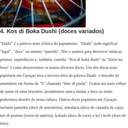
4. Kos di Boka Dushi (doces variados)
“Dushi” é a palavra mais icônica do papiamento. “Dushi” pode significar
“legal”, “doce” ou mesmo “querido”. Nós o usamos para descrever músicas,
pessoas, experiências e, também, comida. “Kos di boka dushi” ou “doces na
boca” é como descrevemos os nossos diversos doces. Um dos doces mais
populares em Curaçao leva a terceira letra da palavra Dushi: o biscoito de
amendoim em forma de “S” chamado “lèter di pinda”. Gratos aos mais velhos
de quem vê estes biscoitos, prometemos nunca mudar a letra ou então
poderemos desistir da nossa cultura. Outros doces populares em Curaçao
incluem panseiku (doce de amendoim), tentalaria (doce de castanha de caju),
tert di pruimu (tortas de ameixa), kokada (doce de coco) e ko’i lechi (doce de
leite).