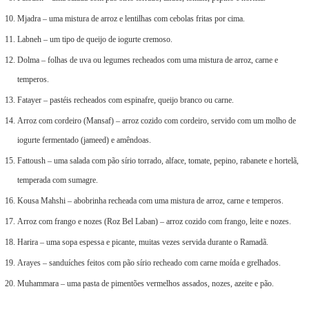
Mjadra – uma mistura de arroz e lentilhas com cebolas fritas por cima.
Labneh – um tipo de queijo de iogurte cremoso.
Dolma – folhas de uva ou legumes recheados com uma mistura de arroz, carne e
temperos.
Fatayer – pastéis recheados com espinafre, queijo branco ou carne.
Arroz com cordeiro (Mansaf) – arroz cozido com cordeiro, servido com um molho de
iogurte fermentado (jameed) e amêndoas.
Fattoush – uma salada com pão sírio torrado, alface, tomate, pepino, rabanete e hortelã,
temperada com sumagre.
Kousa Mahshi – abobrinha recheada com uma mistura de arroz, carne e temperos.
Arroz com frango e nozes (Roz Bel Laban) – arroz cozido com frango, leite e nozes.
Harira – uma sopa espessa e picante, muitas vezes servida durante o Ramadã.
Arayes – sanduíches feitos com pão sírio recheado com carne moída e grelhados.
Muhammara – uma pasta de pimentões vermelhos assados, nozes, azeite e pão.