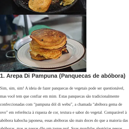
1. Arepa Di Pampuna (Panquecas de abóbora)
Sim, sim, sim! A ideia de fazer panquecas de vegetais pode ser questionável,
mas você tem que confiar em mim. Estas panquecas são tradicionalmente
confeccionadas com “pampuna dòl di webu”, a chamada “abóbora gema de
ovo” em referência à riqueza de cor, textura e sabor do vegetal. Comparável à
abóbora kabocha japonesa, essas abóboras são mais doces do que a maioria das
abóboras, mas as passas dão um toque real. Suas mordidas aleatórias nessas