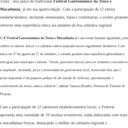
Truta”, será palco do tradicional
Festival Gastronômico da Truta e
Macadâmia
, já em sua quarta edição. Com a participação de 12 (doze)
estabelecimentos, incluindo restaurantes, bares e confeitarias, o evento promete
oferecer uma experiência única aos amantes da boa culinária regional.
O
4º Festival Gastronômico da Truta e Macadâmia
já é um evento bastante aguardado, pois
celebra os sabores únicos e a culinária criativa inspirada nesses ingredientes distintivos. Com
início em 27 de agosto até 27 de setembro, o certame promete uma experiência gastronômica
sem igual para munícipes e turistas. “
Assim, queremos marcar para os visitantes e moradores
a amplitude, variedade, força e atratividade da gastronomia local, mostrando-lhes que o
prato degustado é um pequeno pedaço de um mundo de vivências, oportunizando o
conhecimento da nossa cultura culinária
“, saliente Vanessa Reanho, Diretora de Turismo de
Piracaia.
Com a participação de 12 talentosos estabelecimentos locais, o Festival
apresenta uma variedade de 19 receitas irresistíveis, todas elaboradas com truta
e macadâmias frescas, destacando o melhor da culinária regional e