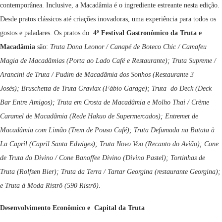
contemporânea. Inclusive, a Macadâmia é o ingrediente estreante nesta edição.
Desde pratos clássicos até criações inovadoras, uma experiência para todos os
gostos e paladares. Os pratos do
4º Festival Gastronômico da Truta e
Macadâmia
são:
Truta Dona Leonor / Canapé de Boteco Chic / Camafeu
Magia de Macadâmias (Porta ao Lado Café e Restaurante); Truta Supreme /
Arancini de Truta / Pudim de Macadâmia dos Sonhos (Restaurante 3
Josés); Bruschetta de Truta Gravlax (Fábio Garage); Truta do Deck (Deck
Bar Entre Amigos); Truta em Crosta de Macadâmia e Molho Thai / Crème
Caramel de Macadâmia (Rede Hakuo de Supermercados); Entremet de
Macadâmia com Limão (Trem de Pouso Café); Truta Defumada na Batata à
La Capril (Capril Santa Edwiges); Truta Novo Voo (Recanto do Avião); Cone
de Truta do Divino / Cone Banoffee Divino (Divino Pastel); Tortinhas de
Truta (Rolfsen Bier); Truta da Terra / Tartar Georgina (restaurante Georgina);
e Truta à Moda Ristrô (590 Ristrô)
.
Desenvolvimento Econômico e
Capital da Truta