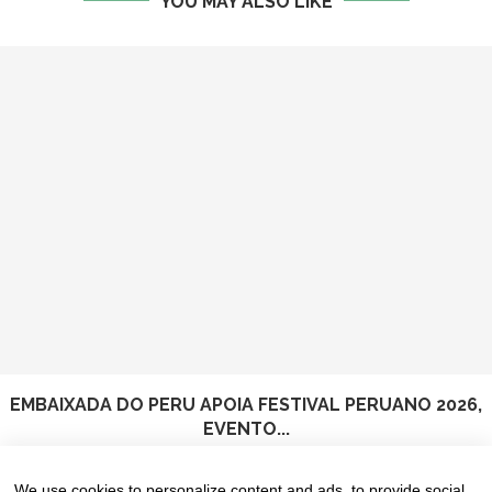
YOU MAY ALSO LIKE
EMBAIXADA DO PERU APOIA FESTIVAL PERUANO 2026,
EVENTO...
5 de August de 2026
We use cookies to personalize content and ads, to provide social