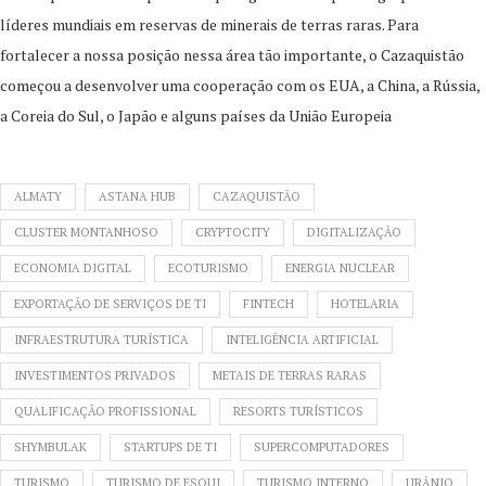
líderes mundiais em reservas de minerais de terras raras. Para
fortalecer a nossa posição nessa área tão importante, o Cazaquistão
começou a desenvolver uma cooperação com os EUA, a China, a Rússia,
a Coreia do Sul, o Japão e alguns países da União Europeia
ALMATY
ASTANA HUB
CAZAQUISTÃO
CLUSTER MONTANHOSO
CRYPTOCITY
DIGITALIZAÇÃO
ECONOMIA DIGITAL
ECOTURISMO
ENERGIA NUCLEAR
EXPORTAÇÃO DE SERVIÇOS DE TI
FINTECH
HOTELARIA
INFRAESTRUTURA TURÍSTICA
INTELIGÊNCIA ARTIFICIAL
INVESTIMENTOS PRIVADOS
METAIS DE TERRAS RARAS
QUALIFICAÇÃO PROFISSIONAL
RESORTS TURÍSTICOS
SHYMBULAK
STARTUPS DE TI
SUPERCOMPUTADORES
TURISMO
TURISMO DE ESQUI
TURISMO INTERNO
URÂNIO