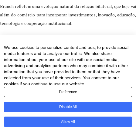
Brunch refletem uma evolução natural da relação bilateral, que hoje vai
além do comércio para incorporar investimentos, inovação, educação,
tecnologia e cooperação institucional.
“Os melhores investimentos são aqueles que criam valor para todos.
Queremos fortalecer parcerias capazes de gerar empregos, inovação,
We use cookies to personalize content and ads, to provide social
media features and to analyze our traffic. We also share
transferência de conhecimento e prosperidade compartilhada. É assim
information about your use of our site with our social media,
que enxergamos o futuro das relações entre os Emirados Árabes
advertising and analytics partners who may combine it with other
Unidos e o Brasil”, concluiu o Embaixador Sharif Al Suwaidi
information that you have provided to them or that they have
collected from your use of their services. You consent to our
cookies if you continue to use our website.
Preference
Disable All
PT
Allow All