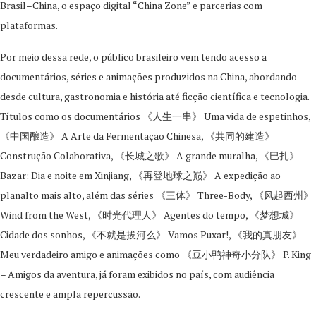
Brasil–China, o espaço digital “China Zone” e parcerias com
plataformas.
Por meio dessa rede, o público brasileiro vem tendo acesso a
documentários, séries e animações produzidos na China, abordando
desde cultura, gastronomia e história até ficção científica e tecnologia.
Títulos como os documentários 《人生一串》 Uma vida de espetinhos,
《中国酿造》 A Arte da Fermentação Chinesa, 《共同的建造》
Construção Colaborativa, 《长城之歌》 A grande muralha, 《巴扎》
Bazar: Dia e noite em Xinjiang, 《再登地球之巅》 A expedição ao
planalto mais alto, além das séries 《三体》 Three-Body, 《风起西州》
Wind from the West, 《时光代理人》 Agentes do tempo, 《梦想城》
Cidade dos sonhos, 《不就是拔河么》 Vamos Puxar!, 《我的真朋友》
Meu verdadeiro amigo e animações como 《豆小鸭神奇小分队》 P. King
– Amigos da aventura, já foram exibidos no país, com audiência
crescente e ampla repercussão.