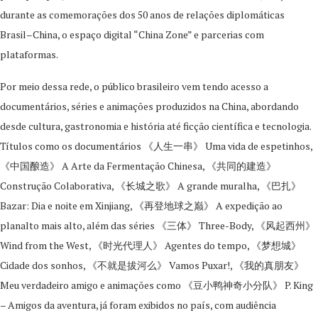
durante as comemorações dos 50 anos de relações diplomáticas
Brasil–China, o espaço digital “China Zone” e parcerias com
plataformas.
Por meio dessa rede, o público brasileiro vem tendo acesso a
documentários, séries e animações produzidos na China, abordando
desde cultura, gastronomia e história até ficção científica e tecnologia.
Títulos como os documentários 《人生一串》 Uma vida de espetinhos,
《中国酿造》 A Arte da Fermentação Chinesa, 《共同的建造》
Construção Colaborativa, 《长城之歌》 A grande muralha, 《巴扎》
Bazar: Dia e noite em Xinjiang, 《再登地球之巅》 A expedição ao
planalto mais alto, além das séries 《三体》 Three-Body, 《风起西州》
Wind from the West, 《时光代理人》 Agentes do tempo, 《梦想城》
Cidade dos sonhos, 《不就是拔河么》 Vamos Puxar!, 《我的真朋友》
Meu verdadeiro amigo e animações como 《豆小鸭神奇小分队》 P. King
– Amigos da aventura, já foram exibidos no país, com audiência