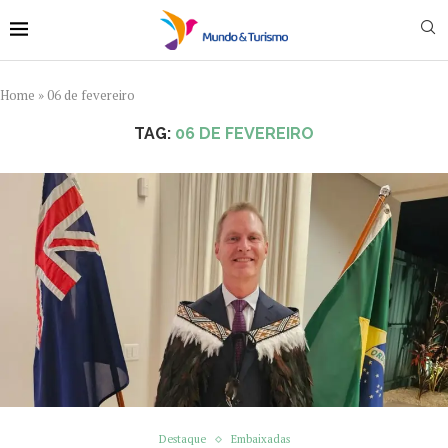
Home
»
06 de fevereiro
TAG:
06 DE FEVEREIRO
Destaque
Embaixadas