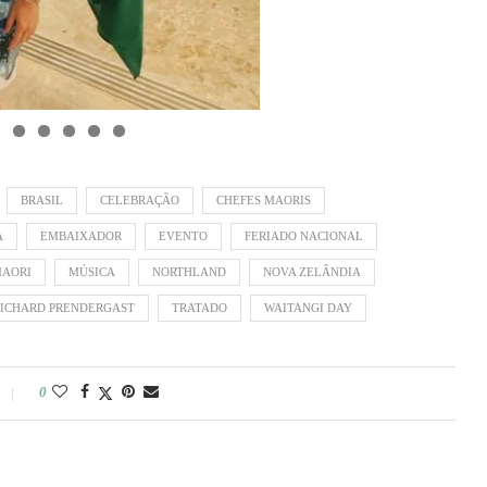
BRASIL
CELEBRAÇÃO
CHEFES MAORIS
A
EMBAIXADOR
EVENTO
FERIADO NACIONAL
AORI
MÚSICA
NORTHLAND
NOVA ZELÂNDIA
ICHARD PRENDERGAST
TRATADO
WAITANGI DAY
0