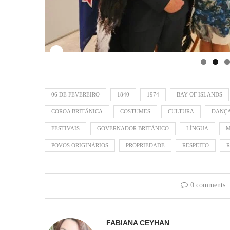
06 DE FEVEREIRO
1840
1974
BAY OF ISLANDS
COROA BRITÂNICA
COSTUMES
CULTURA
DANÇ
FESTIVAIS
GOVERNADOR BRITÂNICO
LÍNGUA
M
POVOS ORIGINÁRIOS
PROPRIEDADE
RESPEITO
R
0 comments
FABIANA CEYHAN