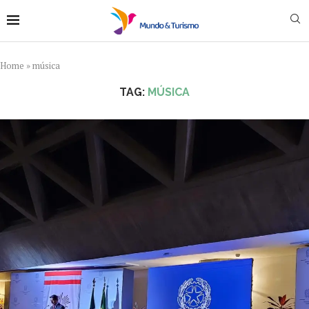
Home
»
música
TAG:
MÚSICA