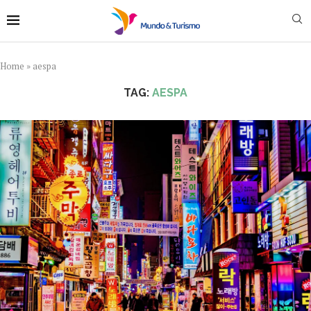
Home
»
aespa
TAG:
AESPA