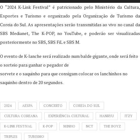
O “2024 K-Link Festival” é patricionado pelo Ministério da Cultura,
Esportes e Turismo e organizado pela Organização de Turismo da
Coreia do Sul. As apresentações serão transmitidas ao vivo no canal da
SBS Medianet, The K-POP, no YouTube, e poderão ser visualizadas
posteriormente no SBS, SBS FiL e SBS M.
O evento de K-lanche será realizado num balde gigante, onde será feito
o sorteio para ganhar o pegador de
sorvete e o saquinho para que consigam colocar os lanchinhos no
saquinho dentro de 20 segundos.
2024
AESPA
CONCERTO
COREIA DO SUL
CULTURA COREANA
EXPERIÊNCIA CULTURAL
HANRYU
ITZY
K-LINK FESTIVAL
K-POP
MINHO
NCT
THE BOYZ
TRIPLES
TURISMO