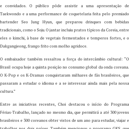
e convidados. O público pôde assistir a uma apresentação de
Taekwondo e a uma performance de coquetelaria feita pelo premiado
bartender Seo Jung Hyun, que preparou drinques com bebidas
tradicionais, como o Soju. O jantar incluiu pratos típicos da Coreia, entre
eles o kimchi, à base de vegetais fermentados e temperos fortes, e o
Dakgangjeong, frango frito com molho agridoce.
O embaixador também ressaltou a força do intercâmbio cultural: “O
Brasil ocupa hoje a quinta posição no consumo global da onda coreana.
O K-Pop e os K-Dramas conquistaram milhares de fãs brasileiros, que
passaram a estudar o idioma e a se interessar ainda mais pela nossa
cultura.”
Entre as iniciativas recentes, Choi destacou o início do Programa
Férias-Trabalho, lançado no mesmo dia, que permitirá a até 300 jovens
brasileiros e 300 coreanos obter vistos de um ano para estudar, viajar e
trabalhar nos dois países. Também mencionou o programa GKS, que