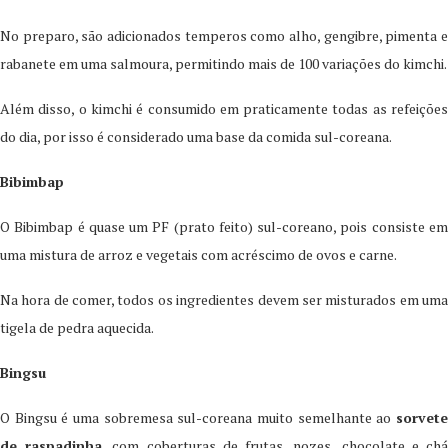
No preparo, são adicionados temperos como alho, gengibre, pimenta e
rabanete em uma salmoura, permitindo mais de 100 variações do kimchi.
Além disso, o kimchi é consumido em praticamente todas as refeições
do dia, por isso é considerado uma base da comida sul-coreana.
Bibimbap
O Bibimbap é quase um PF (prato feito) sul-coreano, pois consiste em
uma mistura de arroz e vegetais com acréscimo de ovos e carne.
Na hora de comer, todos os ingredientes devem ser misturados em uma
tigela de pedra aquecida.
Bingsu
O Bingsu é uma sobremesa sul-coreana muito semelhante ao
sorvete
de raspadinha
, com coberturas de frutas, nozes, chocolate e ch