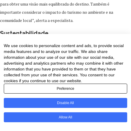
para obter uma visão mais equilibrada do destino. Também é
importante considerar o impacto do turismo no ambiente e na
comunidade local”, alerta a especialista.
Sustentabilidade
We use cookies to personalize content and ads, to provide social
A procura por viagens mais sustentáveis já tendência no mundo e em
media features and to analyze our traffic. We also share
2024 promete movimentar ainda mais o turismo brasileiro! Segundo a
information about your use of our site with our social media,
revista, a busca por alojamentos ecologicamente conscientes e
advertising and analytics partners who may combine it with other
information that you have provided to them or that they have
passeios na natureza estão no topo das buscas dos visitantes no Brasil.
collected from your use of their services. You consent to our
Adotar práticas sustentáveis pode enriquecer a viagem, permitindo uma
cookies if you continue to use our website.
conexão mais autêntica e respeitosa com a natureza e as culturas
Preference
locais, com explica a Jucelha Carvalho. “Essas experiências tendem a
ser mais gratificantes e memoráveis, especialmente para aqueles que
Disable All
buscam um significado mais profundo em suas viagens”, enfatiza.
PT
Allow All
Do outro lado da moeda, o turismo motivado por eventos esportivos e