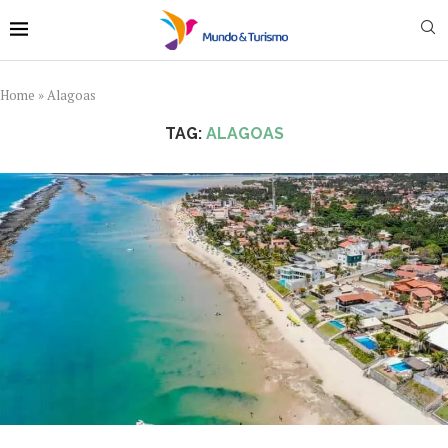
Home
»
Alagoas
TAG:
ALAGOAS