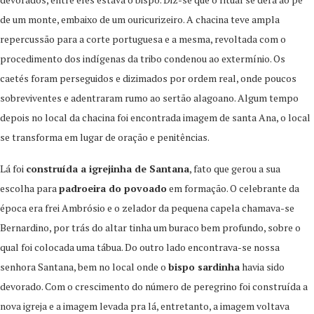
de um monte, embaixo de um ouricurizeiro. A chacina teve ampla
repercussão para a corte portuguesa e a mesma, revoltada com o
procedimento dos indígenas da tribo condenou ao extermínio. Os
caetés foram perseguidos e dizimados por ordem real, onde poucos
sobreviventes e adentraram rumo ao sertão alagoano. Algum tempo
depois no local da chacina foi encontrada imagem de santa Ana, o local
se transforma em lugar de oração e penitências.
Lá foi
construída a igrejinha de Santana
, fato que gerou a sua
escolha para
padroeira do povoado
em formação. O celebrante da
época era frei Ambrósio e o zelador da pequena capela chamava-se
Bernardino, por trás do altar tinha um buraco bem profundo, sobre o
qual foi colocada uma tábua. Do outro lado encontrava-se nossa
senhora Santana, bem no local onde o
bispo sardinha
havia sido
devorado. Com o crescimento do número de peregrino foi construída a
nova igreja e a imagem levada pra lá, entretanto, a imagem voltava