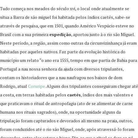
Tudo começa nos meados do século xvi, o local onde atualmente se
situa a Barra de são miguel foi habitada pelos índios caetés, sabe-se
através de pesquisa, que em 1501, quando Américo Vespúcio esteve no
Brasil com a sua primeira
expedição
, aportou junto à o rio são Miguel.
Neste período, a região, assim como outras da circunvizinhança já eram
habitadas por aqueles nativos. Faz parte da evolução histórica do
município um relato “o ano era 1555, tempo em que partia de Bahia para
Portugal a nau nossa senhora da ajuda com diversos tripulantes,
contam os historiadores que a nau naufragou nos baixos de dom
Rodrigo, atual
Coruripe
. Alguns dos tripulantes conseguiram chegar até
a costa, em terras habitadas pelos
caetés
, índios dos mais valentes e
que praticavam o ritual de antropofagia (ato de se alimentar de carne
humana nos rituais sagrados), onde, na oportunidade alguns da
tripulação foram capturados e devorados ali mesmo na praia, outros,
foram conduzidos até o rio são Miguel, onde, após atravessá-lo foram
devorados, entre eles estava o bispo. Diz-se que o ritual se dera ao pé