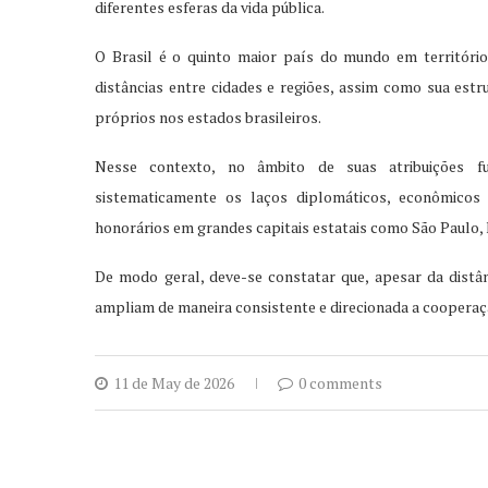
diferentes esferas da vida pública.
O Brasil é o quinto maior país do mundo em territóri
distâncias entre cidades e regiões, assim como sua estr
próprios nos estados brasileiros.
Nesse contexto, no âmbito de suas atribuições fu
sistematicamente os laços diplomáticos, econômicos
honorários em grandes capitais estatais como São Paulo, F
De modo geral, deve-se constatar que, apesar da distân
ampliam de maneira consistente e direcionada a cooperaçã
11 de May de 2026
0 comments