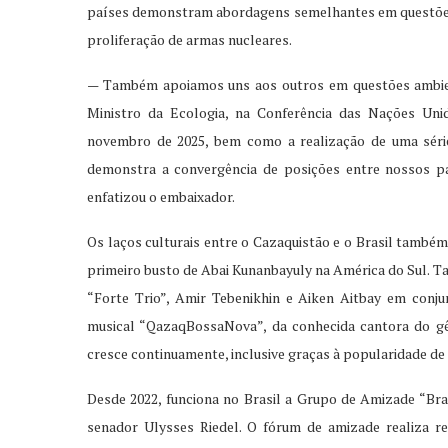
países demonstram abordagens semelhantes em questões
proliferação de armas nucleares.
— Também apoiamos uns aos outros em questões ambient
Ministro da Ecologia, na Conferência das Nações Un
novembro de 2025, bem como a realização de uma série 
demonstra a convergência de posições entre nossos p
enfatizou o embaixador.
Os laços culturais entre o Cazaquistão e o Brasil também
primeiro busto de Abai Kunanbayuly na América do Sul. 
“Forte Trio”, Amir Tebenikhin e Aiken Aitbay em conju
musical “QazaqBossaNova”, da conhecida cantora do gên
cresce continuamente, inclusive graças à popularidade d
Desde 2022, funciona no Brasil a Grupo de Amizade “Brasi
senador Ulysses Riedel. O fórum de amizade realiza re