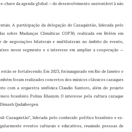
-chave da agenda global — do desenvolvimento sustentável à não
ais. A participação da delegação do Cazaquistão, liderada pelo
idas sobre Mudanças Climáticas COP30, realizada em Belém em
de negociações bilaterais e multilaterais no âmbito do evento,
aíses nesse segmento e o interesse em ampliar a cooperação —
 estão se fortalecendo. Em 2023, foi inaugurado em Rio de Janeiro o
Também foram realizados concertos dos músicos clássicos cazaques
nto com a orquestra sinfônica Claudio Santoro, além do projeto
ero brasileiro Polina Khanym. O interesse pela cultura cazaque
e Dimash Qudaibergen.
l-Cazaquistão”, liderada pelo conhecido político brasileiro e ex-
gularmente eventos culturais e educativos, reunindo pessoas de