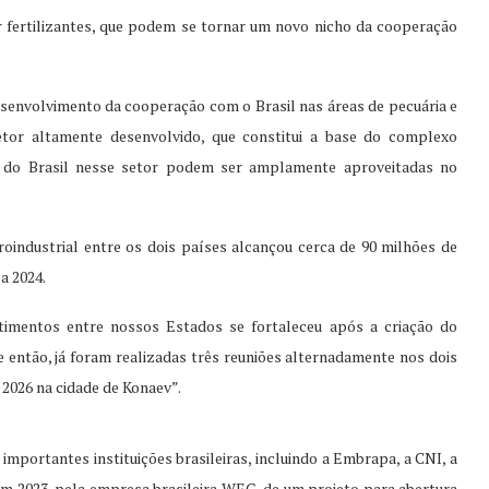
 fertilizantes, que podem se tornar um novo nicho da cooperação
esenvolvimento da cooperação com o Brasil nas áreas de pecuária e
etor altamente desenvolvido, que constitui a base do complexo
es do Brasil nesse setor podem ser amplamente aproveitadas no
roindustrial entre os dois países alcançou cerca de 90 milhões de
a 2024.
imentos entre nossos Estados se fortaleceu após a criação do
então, já foram realizadas três reuniões alternadamente nos dois
e 2026 na cidade de Konaev”.
portantes instituições brasileiras, incluindo a Embrapa, a CNI, a
 2023, pela empresa brasileira WEG, de um projeto para abertura