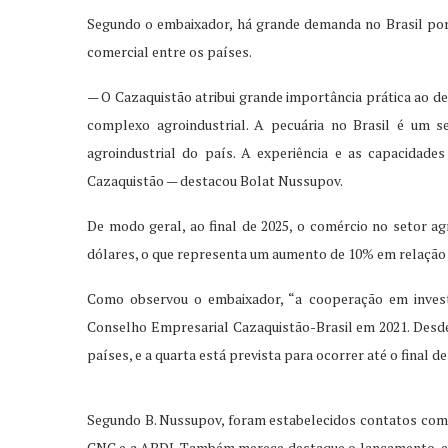
Segundo o embaixador, há grande demanda no Brasil por
comercial entre os países.
— O Cazaquistão atribui grande importância prática ao d
complexo agroindustrial. A pecuária no Brasil é um s
agroindustrial do país. A experiência e as capacidad
Cazaquistão — destacou Bolat Nussupov.
De modo geral, ao final de 2025, o comércio no setor ag
dólares, o que representa um aumento de 10% em relação 
Como observou o embaixador, “a cooperação em invest
Conselho Empresarial Cazaquistão-Brasil em 2021. Desde 
países, e a quarta está prevista para ocorrer até o final d
Segundo B. Nussupov, foram estabelecidos contatos com im
CNC e a ABDI. Também merece destaque o lançamento, em