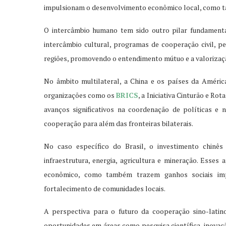
impulsionam o desenvolvimento econômico local, como t
O intercâmbio humano tem sido outro pilar fundamental
intercâmbio cultural, programas de cooperação civil, 
regiões, promovendo o entendimento mútuo e a valorização
No âmbito multilateral, a China e os países da Améri
organizações como os
BRICS
, a Iniciativa Cinturão e R
avanços significativos na coordenação de políticas e
cooperação para além das fronteiras bilaterais.
No caso específico do Brasil, o investimento chinê
infraestrutura, energia, agricultura e mineração. Es
econômico, como também trazem ganhos sociais impo
fortalecimento de comunidades locais.
A perspectiva para o futuro da cooperação sino-lati
oportunidades em áreas como pesquisa científica, inovaç