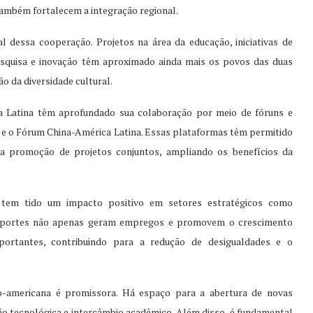
ambém fortalecem a integração regional.
 dessa cooperação. Projetos na área da educação, iniciativas de
pesquisa e inovação têm aproximado ainda mais os povos das duas
 da diversidade cultural.
ca Latina têm aprofundado sua colaboração por meio de fóruns e
ota e o Fórum China-América Latina. Essas plataformas têm permitido
 na promoção de projetos conjuntos, ampliando os benefícios da
s tem tido um impacto positivo em setores estratégicos como
ses aportes não apenas geram empregos e promovem o crescimento
rtantes, contribuindo para a redução de desigualdades e o
no-americana é promissora. Há espaço para a abertura de novas
ão tecnológica e intercâmbio acadêmico. Além disso, é fundamental