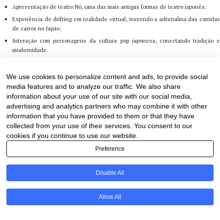
Apresentação de teatro Nô, uma das mais antigas formas de teatro japonês;
Experiência de drifting em realidade virtual, trazendo a adrenalina das corridas
de carros no Japão;
Interação com personagens da cultura pop japonesa, conectando tradição e
modernidade.
Expo 2025 Osaka, Kansai: Um Convite ao Futuro
We use cookies to personalize content and ads, to provide social
media features and to analyze our traffic. We also share
O evento também promoveu a Expo 2025 Osaka, Kansai, que terá início
information about your use of our site with our social media,
no Japão em abril de 2025. Durante a apresentação, foram divulgadas
advertising and analytics partners who may combine it with other
information that you have provided to them or that they have
informações sobre a feira e o pavilhão que recebe visitantes de todo o
collected from your use of their services. You consent to our
mundo, reforçando o Japão como um dos destinos mais empolgantes
cookies if you continue to use our website.
da atualidade.
Preference
Fortalecendo Laços e Promovendo o Intercâmbio Cultural e Acadêmico
Disable All
O evento “Essência do Japão” foi mais do que uma celebração: foi um
PT
Allow All
marco na amizade entre Brasil e Japão, promovendo conhecimento,
cultura e novas oportunidades para estreitar ainda mais essa conexão