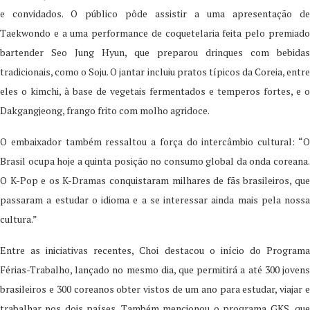
e convidados. O público pôde assistir a uma apresentação de
Taekwondo e a uma performance de coquetelaria feita pelo premiado
bartender Seo Jung Hyun, que preparou drinques com bebidas
tradicionais, como o Soju. O jantar incluiu pratos típicos da Coreia, entre
eles o kimchi, à base de vegetais fermentados e temperos fortes, e o
Dakgangjeong, frango frito com molho agridoce.
O embaixador também ressaltou a força do intercâmbio cultural: “O
Brasil ocupa hoje a quinta posição no consumo global da onda coreana.
O K-Pop e os K-Dramas conquistaram milhares de fãs brasileiros, que
passaram a estudar o idioma e a se interessar ainda mais pela nossa
cultura.”
Entre as iniciativas recentes, Choi destacou o início do Programa
Férias-Trabalho, lançado no mesmo dia, que permitirá a até 300 jovens
brasileiros e 300 coreanos obter vistos de um ano para estudar, viajar e
trabalhar nos dois países. Também mencionou o programa GKS, que