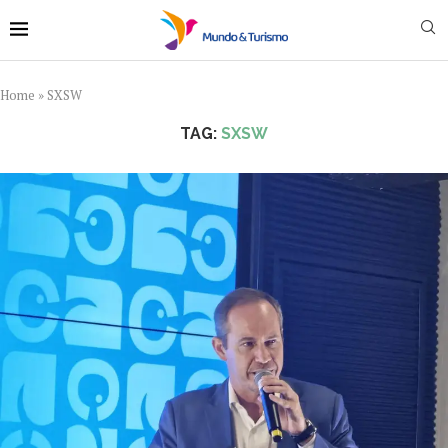
Home
»
SXSW
TAG:
SXSW