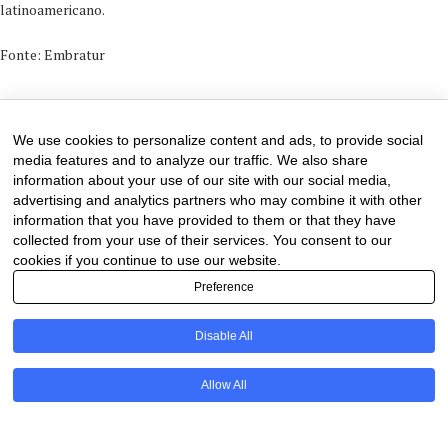
latinoamericano.
Fonte: Embratur
3 de November de 2024
0 comments
We use cookies to personalize content and ads, to provide social
media features and to analyze our traffic. We also share
information about your use of our site with our social media,
advertising and analytics partners who may combine it with other
information that you have provided to them or that they have
collected from your use of their services. You consent to our
cookies if you continue to use our website.
Preference
Disable All
PT
Allow All
@2020 - All Right Reserved. Designed and Developed by
Uios