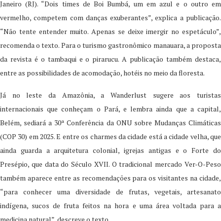
Janeiro (RJ). “Dois times de Boi Bumbá, um em azul e o outro em
vermelho, competem com danças exuberantes”, explica a publicação.
“Não tente entender muito. Apenas se deixe imergir no espetáculo”,
recomenda o texto. Para o turismo gastronômico manauara, a proposta
da revista é o tambaqui e o pirarucu. A publicação também destaca,
entre as possibilidades de acomodação, hotéis no meio da floresta.
Já no leste da Amazônia, a Wanderlust sugere aos turistas
internacionais que conheçam o Pará, e lembra ainda que a capital,
Belém, sediará a 30ª Conferência da ONU sobre Mudanças Climáticas
(COP 30) em 2025. E entre os charmes da cidade está a cidade velha, que
ainda guarda a arquitetura colonial, igrejas antigas e o Forte do
Presépio, que data do Século XVII. O tradicional mercado Ver-O-Peso
também aparece entre as recomendações para os visitantes na cidade,
“para conhecer uma diversidade de frutas, vegetais, artesanato
indígena, sucos de fruta feitos na hora e uma área voltada para a
medicina natural”, descreve o texto.