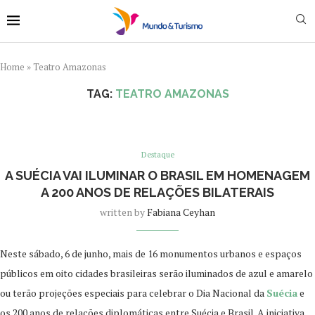
Home
»
Teatro Amazonas
TAG:
TEATRO AMAZONAS
Destaque
A SUÉCIA VAI ILUMINAR O BRASIL EM HOMENAGEM
A 200 ANOS DE RELAÇÕES BILATERAIS
written by
Fabiana Ceyhan
Neste sábado, 6 de junho, mais de 16 monumentos urbanos e espaços
públicos em oito cidades brasileiras serão iluminados de azul e amarelo
ou terão projeções especiais para celebrar o Dia Nacional da
Suécia
e
os 200 anos de relações diplomáticas entre Suécia e Brasil. A iniciativa