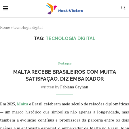
Home
»
tecnologia digital
TAG:
TECNOLOGIA DIGITAL
Destaque
MALTA RECEBE BRASILEIROS COM MUITA
SATISFAÇÃO, DIZ EMBAIXADOR
written by
Fabiana Ceyhan
Em 2025,
Malta
e Brasil celebram meio século de relações diplomática
— um marco histórico que simboliza não apenas a longevidade, mas
também a evolução contínua e promissora da parceria entre os dois
países. Em entrevista especial, o embaixador de Malta no Brasil, John