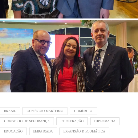
BRASIL
COMÉRCIO MARÍTIMO
COMÉRCIO.
CONSELHO DE SEGURANÇA
COOPERAÇÃO
DIPLOMACIA
EDUCAÇÃO
EMBAIXADA
EXPANSÃO DIPLOMÁTICA