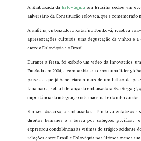
A Embaixada da
Eslováquia
em Brasília sediou um even
aniversário da Constituição eslovaca, que é comemorado n
A anfitriã, embaixadora Katarína Tomková, recebeu con
apresentações culturais, uma degustação de vinhos e a
entre a Eslováquia e o Brasil.
Durante a festa, foi exibido um vídeo da Innovatrics, 
Fundada em 2004, a companhia se tornou uma líder global
países e que já beneficiaram mais de um bilhão de pess
Dinamarca, sob a liderança da embaixadora Eva Bisgarg, 
importância da integração internacional e do intercâmbio 
Em seu discurso, a embaixadora Tomková enfatizou os
direitos humanos e a busca por soluções pacíficas—e
expressou condolências às vítimas do trágico acidente do
relações entre Brasil e Eslováquia nos últimos meses, um