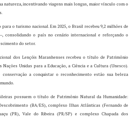
 na natureza, incentivando viagens mais longas, maior vínculo com o
s.
ara o turismo nacional. Em 2025, o Brasil recebeu 9,2 milhões de
—, consolidando o país no cenário internacional e reforçando o
escimento do setor.
cional dos Lençóis Maranhenses recebeu o título de Patrimônio
 Nações Unidas para a Educação, a Ciência e a Cultura (Unesco).
de conservação a conquistar o reconhecimento estão sua beleza
o mundo.
ileiras possuem o título de Patrimônio Natural da Humanidade:
escobrimento (BA/ES), complexo Ilhas Atlânticas (Fernando de
uaçu (PR), Vale do Ribeira (PR/SP) e complexo Chapada dos