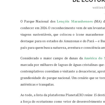
written
O Parque Nacional dos
Lençóis Maranhenses
(MA) de
conhecer em 2026. O reconhecimento vem de um levantam
viagens sustentáveis, que colocou o ícone maranhens
destaque para os estados do Amazonas e do Pará — e Bar
país para quem busca natureza, aventura e consciência am
Considerado o maior campo de dunas da
América do 
marcada por milhares de lagoas de águas cristalinas que
contemplativos convidam o visitante a desacelerar, apro
grandiosidade do parque nacional. Um cenário que se torn
autênticas e tranquilas.
Ao todo, a lista da plataforma PlanetaEXO reúne 15 desti
a força do ecoturismo como vetor de desenvolvimento sust