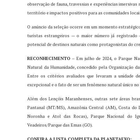
observação de fauna, travessias e experiências imersivas
território e impactos positivos para as comunidades locai
O anúncio da seleção ocorre em um momento estratégico p
turistas estrangeiros — o maior número já registrado 
potencial de destinos naturais como protagonistas do cr
RECONHECIMENTO
– Em julho de 2024, o Parque Na
Natural da Humanidade, concedido pela Organização das
Entre os critérios avaliados que levaram a unidade 
excepcional e o fato de ser um fenômeno natural único n
Além dos Lençóis Maranhenses, outras sete áreas bras
Pantanal (MT/MS), Amazônia Central (AM), Costa do D
Noronha e Atol das Rocas), Parque Nacional do Ig
Veadeiros/Parque das Emas (GO).
CONFIRA A LISTA COMPLETA DA PLANETAEXO: