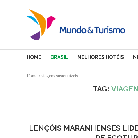
HOME
BRASIL
MELHORES HOTÉIS
N
Home
»
viagens sustentáveis
TAG:
VIAGE
LENÇÓIS MARANHENSES LIDER
DE ECOTUR