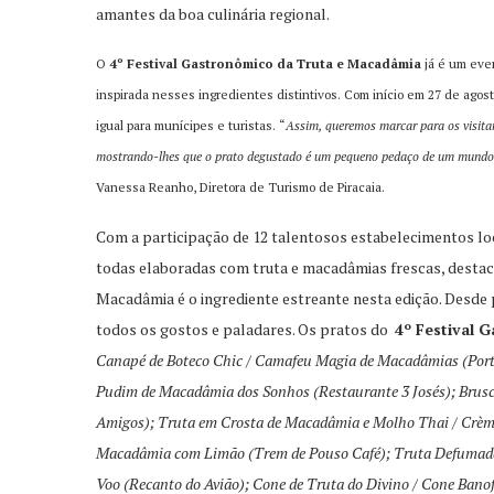
amantes da boa culinária regional.
O
4º Festival Gastronômico da Truta e Macadâmia
já é um even
inspirada nesses ingredientes distintivos. Com início em 27 de ago
igual para munícipes e turistas. “
Assim, queremos marcar para os visitan
mostrando-lhes que o prato degustado é um pequeno pedaço de um mundo d
Vanessa Reanho, Diretora de Turismo de Piracaia.
Com a participação de 12 talentosos estabelecimentos locai
todas elaboradas com truta e macadâmias frescas, destaca
Macadâmia é o ingrediente estreante nesta edição. Desde 
todos os gostos e paladares. Os pratos do
4º Festival 
Canapé de Boteco Chic / Camafeu Magia de Macadâmias (Porta
Pudim de Macadâmia dos Sonhos (Restaurante 3 Josés); Brusc
Amigos); Truta em Crosta de Macadâmia e Molho Thai / Crè
Macadâmia com Limão (Trem de Pouso Café); Truta Defumada 
Voo (Recanto do Avião); Cone de Truta do Divino / Cone Banoff