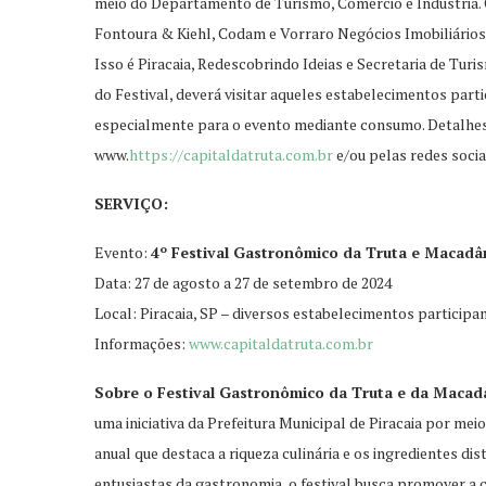
meio do Departamento de Turismo, Comércio e Indústria. 
Fontoura & Kiehl, Codam e Vorraro Negócios Imobiliário
Isso é Piracaia, Redescobrindo Ideias e Secretaria de Tur
do Festival, deverá visitar aqueles estabelecimentos part
especialmente para o evento mediante consumo. Detalhes
www.
https://capitaldatruta.
com.br
e/ou pelas redes soci
SERVIÇO:
Evento:
4º Festival Gastronômico da Truta e Macadâm
Data: 27 de agosto a 27 de setembro de 2024
Local: Piracaia, SP – diversos estabelecimentos participa
Informações:
www.
capitaldatruta.com.br
Sobre o Festival Gastronômico da Truta e da Maca
uma iniciativa da Prefeitura Municipal de Piracaia por m
anual que destaca a riqueza culinária e os ingredientes di
entusiastas da gastronomia, o festival busca promover a c