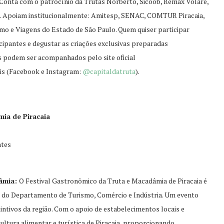
Conta com o patrocínio da Trutas Norberto, Sicoob, Remax Volare,
s. Apoiam institucionalmente: Amitesp, SENAC, COMTUR Piracaia,
ismo e Viagens do Estado de São Paulo. Quem quiser participar
icipantes e degustar as criações exclusivas preparadas
 podem ser acompanhados pelo site oficial
ais (Facebook e Instagram:
@capitaldatruta
).
ia de Piracaia
ntes
dâmia:
O Festival Gastronômico da Truta e Macadâmia de Piracaia é
eio do Departamento de Turismo, Comércio e Indústria. Um evento
stintivos da região. Com o apoio de estabelecimentos locais e
ultura alimentar e turística de Piracaia, proporcionando