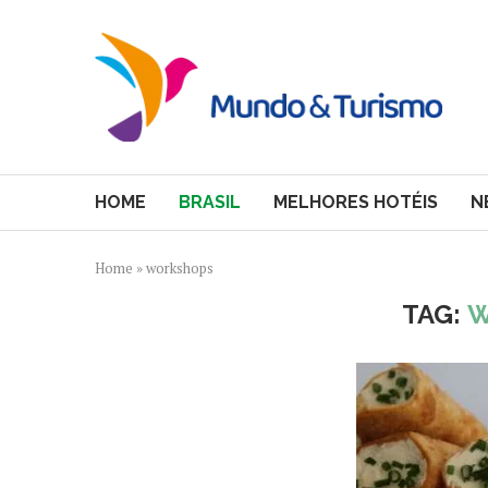
HOME
BRASIL
MELHORES HOTÉIS
N
Home
»
workshops
TAG:
W