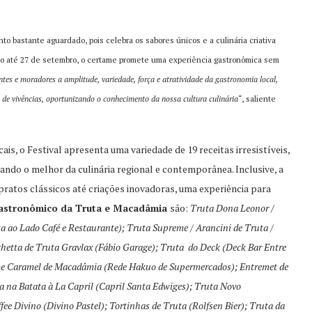
to bastante aguardado, pois celebra os sabores únicos e a culinária criativa
sto até 27 de setembro, o certame promete uma experiência gastronômica sem
tes e moradores a amplitude, variedade, força e atratividade da gastronomia local,
e vivências, oportunizando o conhecimento da nossa cultura culinária
“, saliente
s, o Festival apresenta uma variedade de 19 receitas irresistíveis,
ndo o melhor da culinária regional e contemporânea. Inclusive, a
pratos clássicos até criações inovadoras, uma experiência para
Gastronômico da Truta e Macadâmia
são:
Truta Dona Leonor /
 ao Lado Café e Restaurante); Truta Supreme / Arancini de Truta /
hetta de Truta Gravlax (Fábio Garage); Truta do Deck (Deck Bar Entre
me Caramel de Macadâmia (Rede Hakuo de Supermercados); Entremet de
na Batata à La Capril (Capril Santa Edwiges); Truta Novo
ee Divino (Divino Pastel); Tortinhas de Truta (Rolfsen Bier); Truta da