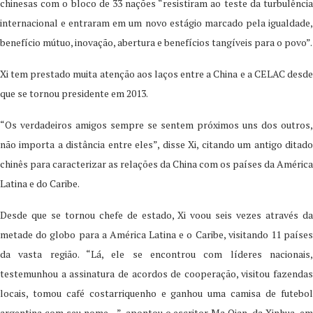
chinesas com o bloco de 33 nações “resistiram ao teste da turbulência
internacional e entraram em um novo estágio marcado pela igualdade,
benefício mútuo, inovação, abertura e benefícios tangíveis para o povo”.
Xi tem prestado muita atenção aos laços entre a China e a CELAC desde
que se tornou presidente em 2013.
“Os verdadeiros amigos sempre se sentem próximos uns dos outros,
não importa a distância entre eles”, disse Xi, citando um antigo ditado
chinês para caracterizar as relações da China com os países da América
Latina e do Caribe.
Desde que se tornou chefe de estado, Xi voou seis vezes através da
metade do globo para a América Latina e o Caribe, visitando 11 países
da vasta região. “Lá, ele se encontrou com líderes nacionais,
testemunhou a assinatura de acordos de cooperação, visitou fazendas
locais, tomou café costarriquenho e ganhou uma camisa de futebol
argentina com seu nome…”, apontou o escritor Ma Qian, da Xinhua, em