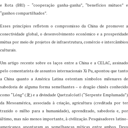
e Rota (BRI) – “cooperação ganha-ganha”, “benefícios mútuos” e
“ganhos compartilhados”.
Esses princípios refletem o compromisso da China de promover a
conectividade global, o desenvolvimento econômico e a prosperidade
mútua por meio de projetos de infraestrutura, comércio e intercâmbios
culturais.
Um artigo recente sobre os laços entre a China e a CELAC, assinado
pelo comentarista de assuntos internacionais Xi Pu, apontou que tanto
a China quanto a América Latina ostentam símbolos milenares de
sabedoria de alguma forma semelhantes – o dragão chinês conhecido
como “Lóng” (龙) e a divindade Quetzalcóatl (“Serpente Emplumada”)
da Mesoamérica, associada à criação, agricultura (creditada por ter
trazido o milho para a humanidade), aprendizado, sabedoria e, por
último, mas não menos importante, à civilização. Pesquisadores latino-
americanos apontaram as semelhanças míticas entre ambos. Devo