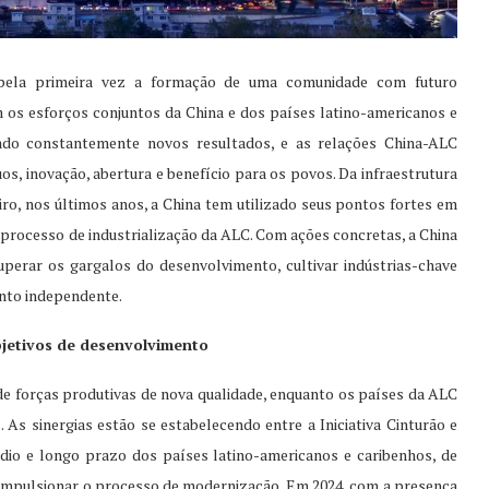
pela primeira vez a formação de uma comunidade com futuro
 os esforços conjuntos da China e dos países latino-americanos e
ado constantemente novos resultados, e as relações China-ALC
s, inovação, abertura e benefício para os povos. Da infraestrutura
eiro, nos últimos anos, a China tem utilizado seus pontos fortes em
o processo de industrialização da ALC. Com ações concretas, a China
perar os gargalos do desenvolvimento, cultivar indústrias-chave
nto independente.
bjetivos de desenvolvimento
e forças produtivas de nova qualidade, enquanto os países da ALC
As sinergias estão se estabelecendo entre a Iniciativa Cinturão e
io e longo prazo dos países latino-americanos e caribenhos, de
 impulsionar o processo de modernização. Em 2024, com a presença