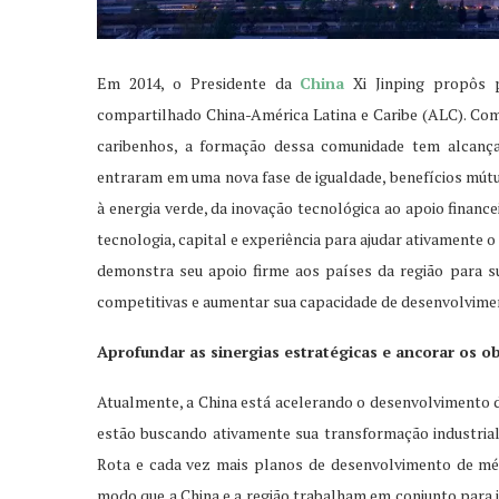
Em 2014, o Presidente da
China
Xi Jinping propôs 
compartilhado China-América Latina e Caribe (ALC). Com
caribenhos, a formação dessa comunidade tem alcanç
entraram em uma nova fase de igualdade, benefícios mútuo
à energia verde, da inovação tecnológica ao apoio financ
tecnologia, capital e experiência para ajudar ativamente 
demonstra seu apoio firme aos países da região para su
competitivas e aumentar sua capacidade de desenvolvime
Aprofundar as sinergias estratégicas e ancorar os o
Atualmente, a China está acelerando o desenvolvimento d
estão buscando ativamente sua transformação industrial. 
Rota e cada vez mais planos de desenvolvimento de méd
modo que a China e a região trabalham em conjunto para