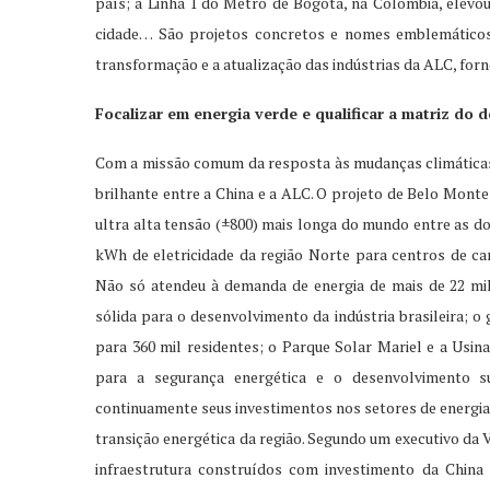
país; a Linha 1 do Metrô de Bogotá, na Colômbia, elevou
cidade… São projetos concretos e nomes emblemáticos,
transformação e a atualização das indústrias da ALC, for
Focalizar em energia verde e qualificar a matriz do
Com a missão comum da resposta às mudanças climáticas 
brilhante entre a China e a ALC. O projeto de Belo Mont
ultra alta tensão (±800) mais longa do mundo entre as do
kWh de eletricidade da região Norte para centros de ca
Não só atendeu à demanda de energia de mais de 22 mi
sólida para o desenvolvimento da indústria brasileira; o
para 360 mil residentes; o Parque Solar Mariel e a Usin
para a segurança energética e o desenvolvimento s
continuamente seus investimentos nos setores de energia 
transição energética da região. Segundo um executivo da V
infraestrutura construídos com investimento da China