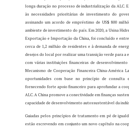
longa duração no processo de industrialização da ALC. 
às necessidades prioritárias de investimento do gove
assinando um acordo de empréstimo de US$ 800 milhõ
ambiente de investimento do país. Em 2020, a Usina Hidre
Exportação e Importação da China, foi concluído e entreg
cerca de 1,2 milhão de residentes e à demanda de ener
desejos do local por realizar uma transição verde para a
com várias instituições financeiras de desenvolviment
Mecanismo de Cooperação Financeira China-América Lat
oportunidades com base no princípio de consulta ex
fornecendo forte apoio financeiro para aprofundar a coo
ALC. A China promove a conectividade em finanças sustentá
capacidade de desenvolvimento autossustentável da indúst
Guiadas pelos princípios de tratamento em pé de iguald
estão escrevendo em conjunto um novo capítulo na coop