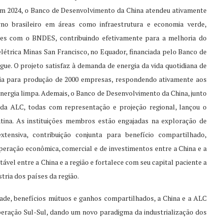
Em 2024, o Banco de Desenvolvimento da China atendeu ativamente
rno brasileiro em áreas como infraestrutura e economia verde,
es com o BNDES, contribuindo efetivamente para a melhoria do
létrica Minas San Francisco, no Equador, financiada pelo Banco de
ue. O projeto satisfaz à demanda de energia da vida quotidiana de
gia para produção de 2000 empresas, respondendo ativamente aos
 energia limpa. Ademais, o Banco de Desenvolvimento da China, junto
o da ALC, todas com representação e projeção regional, lançou o
ina. As instituições membros estão engajadas na exploração de
tensiva, contribuição conjunta para benefício compartilhado,
peração econômica, comercial e de investimentos entre a China e a
vel entre a China e a região e fortalece com seu capital paciente a
ria dos países da região.
ade, benefícios mútuos e ganhos compartilhados, a China e a ALC
eração Sul-Sul, dando um novo paradigma da industrialização dos