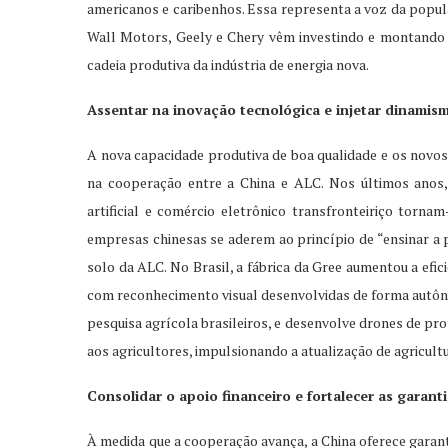
americanos e caribenhos. Essa representa a voz da pop
Wall Motors, Geely e Chery vêm investindo e montando f
cadeia produtiva da indústria de energia nova.
Assentar na inovação tecnológica e injetar dinami
A nova capacidade produtiva de boa qualidade e os novos
na cooperação entre a China e ALC. Nos últimos anos, 
artificial e comércio eletrônico transfronteiriço torn
empresas chinesas se aderem ao princípio de “ensinar a p
solo da ALC. No Brasil, a fábrica da Gree aumentou a efi
com reconhecimento visual desenvolvidas de forma autôno
pesquisa agrícola brasileiros, e desenvolve drones de pr
aos agricultores, impulsionando a atualização de agricultu
Consolidar o apoio financeiro e fortalecer as garan
À medida que a cooperação avança, a China oferece garant