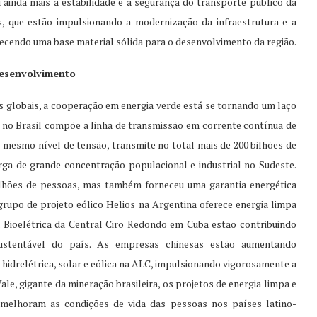
 ainda mais a estabilidade e a segurança do transporte público da
 que estão impulsionando a modernização da infraestrutura e a
necendo uma base material sólida para o desenvolvimento da região.
 desenvolvimento
globais, a cooperação em energia verde está se tornando um laço
e no Brasil compõe a linha de transmissão em corrente contínua de
 mesmo nível de tensão, transmite no total mais de 200 bilhões de
rga de grande concentração populacional e industrial no Sudeste.
lhões de pessoas, mas também forneceu uma garantia energética
 grupo de projeto eólico Helios na Argentina oferece energia limpa
a Bioelétrica da Central Ciro Redondo em Cuba estão contribuindo
ustentável do país. As empresas chinesas estão aumentando
hidrelétrica, solar e eólica na ALC, impulsionando vigorosamente a
ale, gigante da mineração brasileira, os projetos de energia limpa e
 melhoram as condições de vida das pessoas nos países latino-