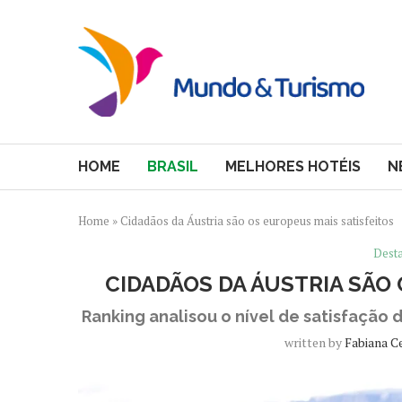
HOME
BRASIL
MELHORES HOTÉIS
N
Home
»
Cidadãos da Áustria são os europeus mais satisfeitos
Dest
CIDADÃOS DA ÁUSTRIA SÃO
Ranking analisou o nível de satisfação 
written by
Fabiana C