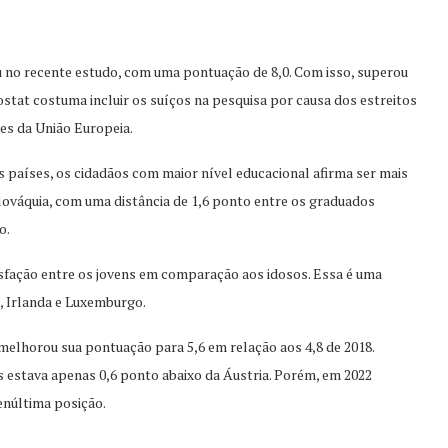
u no recente estudo, com uma pontuação de 8,0. Com isso, superou
ostat costuma incluir os suíços na pesquisa por causa dos estreitos
es da União Europeia.
s países, os cidadãos com maior nível educacional afirma ser mais
Eslováquia, com uma distância de 1,6 ponto entre os graduados
o.
isfação entre os jovens em comparação aos idosos. Essa é uma
a, Irlanda e Luxemburgo.
 melhorou sua pontuação para 5,6 em relação aos 4,8 de 2018.
 estava apenas 0,6 ponto abaixo da Áustria. Porém, em 2022
enúltima posição.